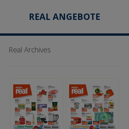
Springe
Springe
zum
zum
REAL ANGEBOTE
Inhalt
Inhalt
Real Archives